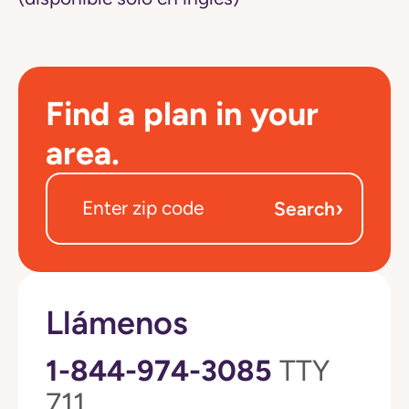
Find a plan in your
area.
›
Search
Llámenos
1-844-974-3085
TTY
711