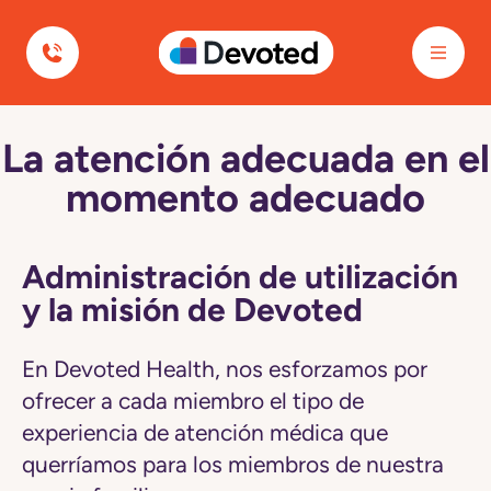
Devoted Health
La atención adecuada en el
Navegó
a
momento adecuado
la
página
La
atención
adecuada
Administración de utilización
en
y la misión de Devoted
el
momento
adecuado
En Devoted Health, nos esforzamos por
ofrecer a cada miembro el tipo de
experiencia de atención médica que
querríamos para los miembros de nuestra