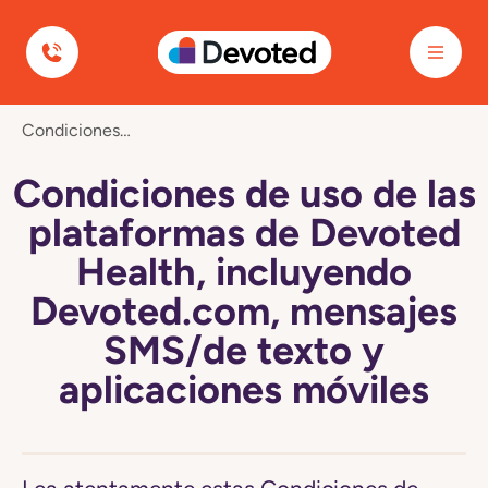
Devoted Health
Navegó
Condiciones De Uso De Las Plataformas De Devoted Health, Incluyendo Devoted.com, Mensajes SMS/de Texto Y Aplicaciones Móviles
a
la
página
Condiciones de uso de las
Condiciones
de
plataformas de Devoted
uso
de
Health, incluyendo
las
plataformas
Devoted.com, mensajes
de
Devoted
SMS/de texto y
Health,
incluyendo
aplicaciones móviles
Devoted.com,
mensajes
SMS/de
texto
y
aplicaciones