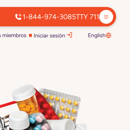
1-844-974-3085
TTY 711
a miembros
English
Iniciar sesión