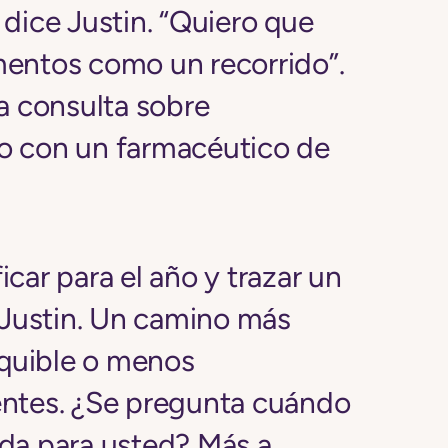
dice Justin. “Quiero que
entos como un recorrido”.
a consulta sobre
o con un farmacéutico de
car para el año y trazar un
 Justin. Un camino más
equible o menos
entes. ¿Se pregunta cuándo
da para usted? Más a