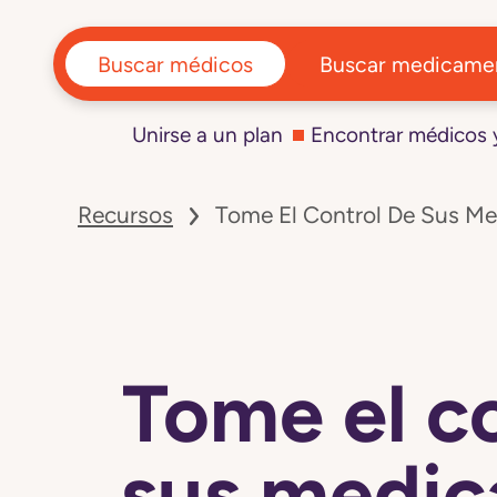
Buscar médicos
Buscar medicame
Unirse a un plan
Encontrar médicos
Navegó
a
Recursos
Tome El Control De Sus M
la
página
Tome
el
control
de
sus
medicamentos
Tome el c
sus medi