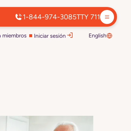
1-844-974-3085
TTY 711
a miembros
English
Iniciar sesión