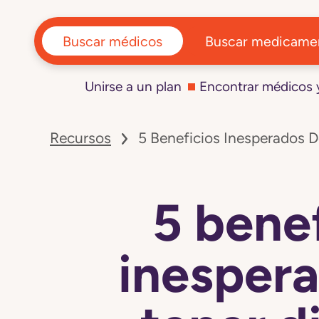
Buscar médicos
Buscar medicame
Unirse a un plan
Encontrar médicos
Navegó
a
Recursos
5 Beneficios Inesperados D
la
página
5
beneficios
inesperados
5 bene
de
tener
dientes
saludables
inesper