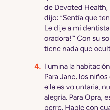
de Devoted Health, 
dijo: “Sentía que te
Le dije a mi dentista
oradora!’” Con su so
tiene nada que ocult
Ilumina la habitació
Para Jane, los niño
ella es voluntaria, n
alegría. Para Opra, e
perro. Hable con cua