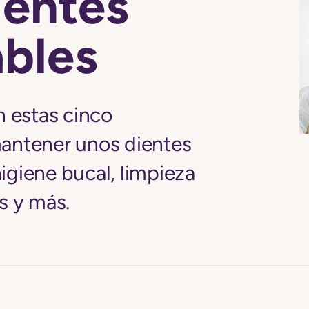
ientes
ables
n estas cinco
antener unos dientes
giene bucal, limpieza
s y más.