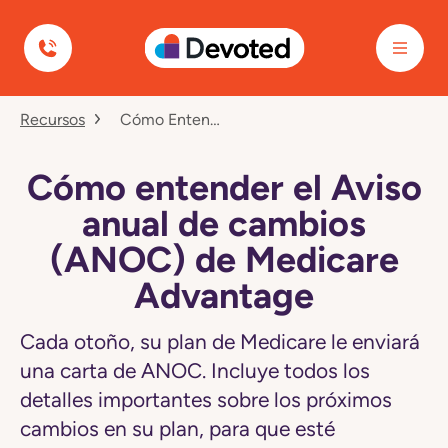
Devoted Health
Navegó
Recursos
Cómo Entender El Aviso Anual De Cambios (ANOC) De Medicare Advantage
a
la
página
Cómo
Cómo entender el Aviso
entender
el
anual de cambios
Aviso
anual
(ANOC) de Medicare
de
cambios
Advantage
(ANOC)
de
Medicare
Cada otoño, su plan de Medicare le enviará
Advantage
una carta de ANOC. Incluye todos los
detalles importantes sobre los próximos
cambios en su plan, para que esté