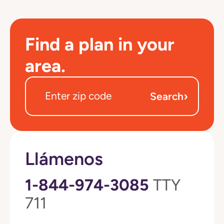
Find a plan in your
area.
›
Search
Llámenos
1-844-974-3085
TTY
711